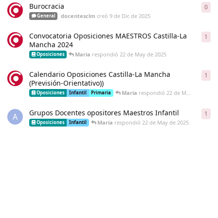
Burocracia
0
0
re
docentesclm
creó
9 de Dic de 2025
General
Convocatoria Oposiciones MAESTROS Castilla-La
1
1
re
Mancha 2024
Maria
respondió
22 de May de 2025
Oposiciones
Calendario Oposiciones Castilla-La Mancha
1
1
re
(Previsión-Orientativo))
Maria
respondió
22 de May de 2025
Oposiciones
Infantil
Primaria
Grupos Docentes opositores Maestros Infantil
1
1
re
A
Maria
respondió
22 de May de 2025
Oposiciones
Infantil